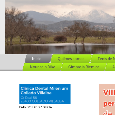
Inicio
Quiénes somos
Tenis de 
Mountain Bike
Gimnasia Rítmica
A
PATROCINADOR OFICIAL