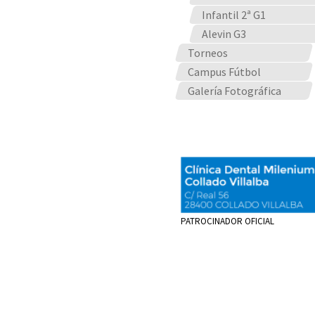
Infantil 2ª G1
Alevin G3
Torneos
Campus Fútbol
Galería Fotográfica
PATROCINADOR OFICIAL