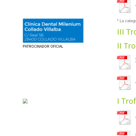
* La categ
III T
II Tr
PATROCINADOR OFICIAL
I Tro