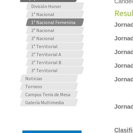
Candel
División Honor
Resu
1ª Nacional
1ª Nacional Femenina
Jornad
2ª Nacional
A.D.
Jornad
3ª Nacional
A.D
1ª Territorial
Jornad
2ª Territorial A
Pati
2ª Territorial B
Jornad
3ª Territorial
SS 
Noticias
Jornad
A.D.
Torneos
Campus Tenis de Mesa
A.D
Galería Multimedia
Jornad
CTM
Clasif