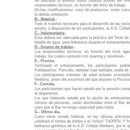
No obstante lo anterior, estos horarios podrán ser mo
responsables técnicos, en función del ritmo de trabajo.
Dichas modificaciones, caso de producirse, serán comu
la debida antelación.
B.- Material
.-
Todo el material necesario para el desarrollo de las sesi
pondrá, a disposición de los participantes, la A.D. Colla
C.- Indumentaria
.-
Esta deberá ser adecuada para la práctica del Tenis de
botella de agua, para hidratarse durante el entrenamiento
D.- Grupos de trabajo
.-
Los responsables técnicos, en función del nivel, agr
trabajo, los cuales contarán con sparring y monitores.
E.- Piscina.
Terminado el entrenamiento, los participantes podr
Polideportivo. Para ello, deberán traer bañador, toalla de
Los participantes menores de edad estarán acompaña
Mediano, amen del socorrista del que dispone la Piscina
F.- Comida.
Los participantes que hayan optado por la pensión com
el alojamiento.
Los que habiendo optado por la opción de entrenamie
número de personas, serán distribuidas entre el Bar del
caso que el Bar no tenga capacidad para todos.
G.- Último día.
Como viene siendo habitual, en las últimas edicion
celebrará el torneo de dobles y el “mítico” TriOPEN. Y 
barbacoa gentileza de la A.D. Collado Mediano, por lo 