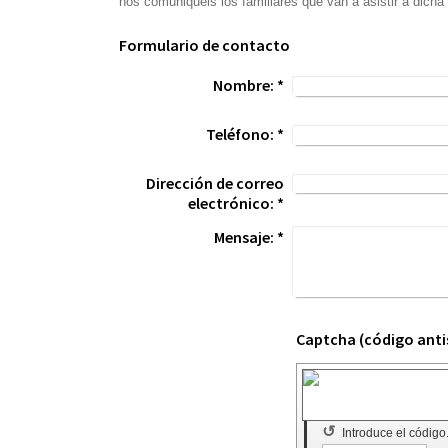
nos comuniquéis los familiares que van a asistir a dicha 
Formulario de contacto
Nombre:
*
Teléfono:
*
Dirección de correo
electrónico:
*
Mensaje:
*
↺
Introduce el código