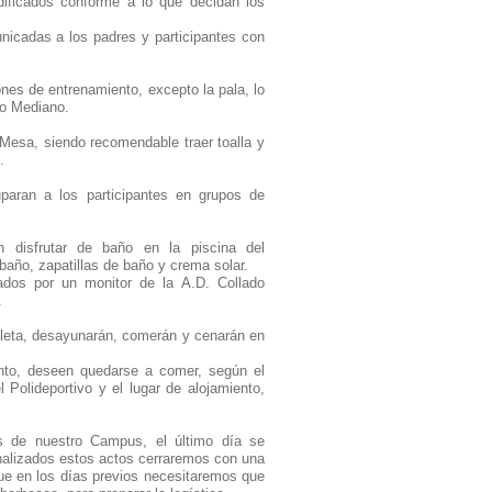
dificados conforme a lo que decidan los
nicadas a los padres y participantes con
ones de entrenamiento, excepto la pala, lo
do Mediano.
 Mesa, siendo recomendable traer toalla y
.
uparan a los participantes en grupos de
án disfrutar de baño en la piscina del
 baño, zapatillas de baño y crema solar.
dos por un monitor de la A.D. Collado
.
pleta, desayunarán, comerán y cenarán en
nto, deseen quedarse a comer, según el
 Polideportivo y el lugar de alojamiento,
es de nuestro Campus, el último día se
finalizados estos actos cerraremos con una
que en los días previos necesitaremos que