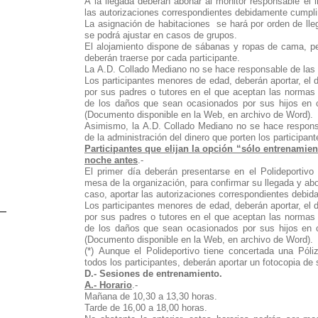
A la llegada deberán abonar al monitor responsable el 
las autorizaciones correspondientes debidamente cumpl
La asignación de habitaciones se hará por orden de lle
se podrá ajustar en casos de grupos.
El alojamiento dispone de sábanas y ropas de cama, pe
deberán traerse por cada participante.
La A.D. Collado Mediano no se hace responsable de las
Los participantes menores de edad, deberán aportar, el 
por sus padres o tutores en el que aceptan las normas
de los daños que sean ocasionados por sus hijos en 
(Documento disponible en la Web, en archivo de Word).
Asimismo, la A.D. Collado Mediano no se hace responsab
de la administración del dinero que porten los participant
Participantes que elijan la opción “sólo entrenamien
noche antes
.-
El primer día deberán presentarse en el Polideportivo
mesa de la organización, para confirmar su llegada y ab
caso, aportar las autorizaciones correspondientes debi
Los participantes menores de edad, deberán aportar, el 
por sus padres o tutores en el que aceptan las normas
de los daños que sean ocasionados por sus hijos en 
(Documento disponible en la Web, en archivo de Word).
(*) Aunque el Polideportivo tiene concertada una Póli
todos los participantes, deberán aportar un fotocopia de s
D.- Sesiones de entrenamiento.
A.- Horario
.-
Mañana de 10,30 a 13,30 horas.
Tarde de 16,00 a 18,00 horas.