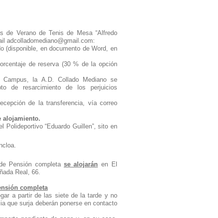
pus de Verano de Tenis de Mesa “Alfredo
email adcolladomediano@gmail.com:
do (disponible, en documento de Word, en
 porcentaje de reserva (30 % de la opción
 al Campus, la A.D. Collado Mediano se
 de resarcimiento de los perjuicios
cepción de la transferencia, vía correo
e alojamiento.
l Polideportivo “Eduardo Guillen”, sito en
ncloa.
d de Pensión completa
se alojarán
en El
añada Real, 66.
ensión completa
ar a partir de las siete de la tarde y no
cia que surja deberán ponerse en contacto