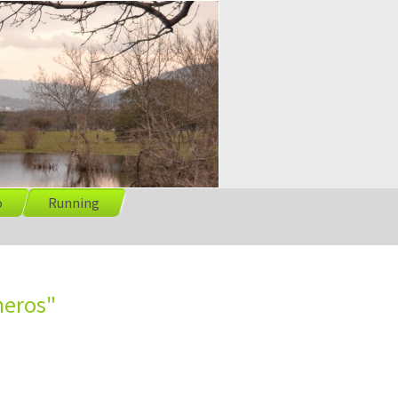
o
Running
neros"