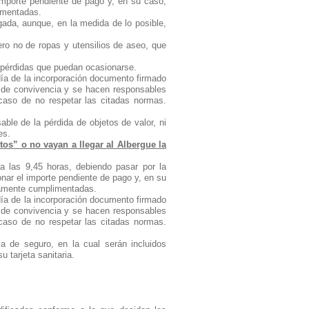
importe pendiente de pago y, en su caso,
imentadas.
gada, aunque, en la medida de lo posible,
ro no de ropas y utensilios de aseo, que
 pérdidas que puedan ocasionarse.
día de la incorporación documento firmado
 de convivencia y se hacen responsables
caso de no respetar las citadas normas.
le de la pérdida de objetos de valor, ni
es.
tos” o no vayan a llegar al Albergue la
 a las 9,45 horas, debiendo pasar por la
onar el importe pendiente de pago y, en su
damente cumplimentadas.
día de la incorporación documento firmado
 de convivencia y se hacen responsables
caso de no respetar las citadas normas.
za de seguro, en la cual serán incluidos
u tarjeta sanitaria.