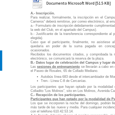
Documento Microsoft Word [51.5 KB]
A.- Inscripción.
Para realizar, formalmente, la inscripción en el Cam
Carneros” deberá remitirse, por correo electrónico, al 
a.- Formulario de inscripción debidamente cumplimenta
la web del Club, en el apartado del Campus).
b.- Justificante de la transferencia correspondiente al
elegida).
Caso que el participante, finalmente, no asistiese
quedaría en poder de la suma pagada en concepto
ocasionados.
Recibidos los documentos citados, y comprobada la re
electrónico, se comunicará la reserva de la plaza.
B.- Datos lugar de celebración del Campus y lugar d
Las
sesiones de entrenamiento
se llevarán a cabo en e
el Paseo de Rosales, 65 de Collado Mediano.
Autobús línea 683 desde el intercambiador de Mo
Tren.- Línea C-8 de Cercanías.
Los participantes que hayan optado por la modalida
Colladito “Los Molinos”, sito en Los Molinos, Avenida C
C.- Recepción de los participantes.
Participantes que han optado por la modalidad de P
Los que se incorporen la noche del domingo, podrán lleg
más tarde de las nueve y media. Para cualquier inciden
con el teléfono 610.42.53.14.