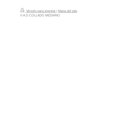
Versión para imprimir
|
Mapa del sitio
© A.D.COLLADO MEDIANO