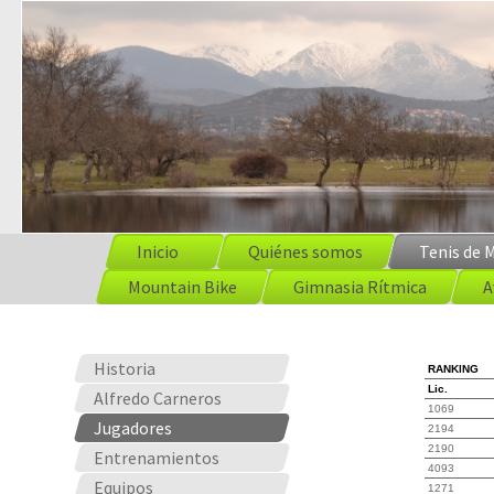
Inicio
Quiénes somos
Tenis de 
Mountain Bike
Gimnasia Rítmica
A
Historia
RANKING
Lic.
Alfredo Carneros
1069
Jugadores
2194
2190
Entrenamientos
4093
Equipos
1271