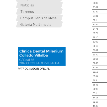
3086
Noticias
2342
Torneos
2330
2481
Campus Tenis de Mesa
581
Galería Multimedia
2386
3476
2579
2815
3109
2610
3087
1542
3055
3940
2781
PATROCINADOR OFICIAL
2118
3564
763
3541
3695
531
3418
3218
4064