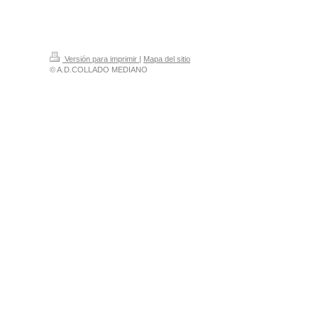
Versión para imprimir
|
Mapa del sitio
© A.D.COLLADO MEDIANO