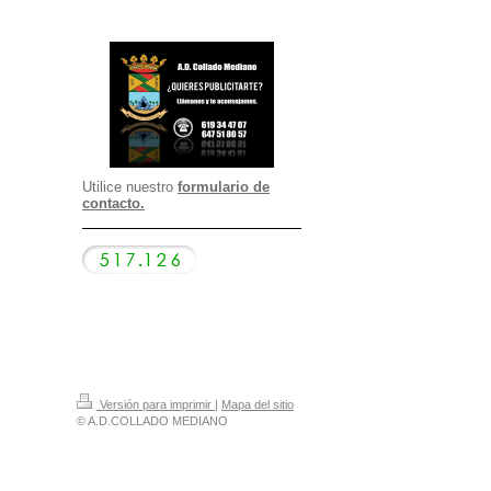
Utilice nuestro
formulario de
contacto.
Versión para imprimir
|
Mapa del sitio
© A.D.COLLADO MEDIANO