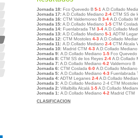
Jornada 18:
Fco Quevedo B
5-1
A.D.Collado Medi
Jornada 17:
A.D.Collado Mediano
2-4
CTM SS de l
Jornada 16:
CTM Valdemoreo B
3-4
A.D.Collado 
Jornada 15:
A.D.Collado Mediano
1-5
CTM Cosla
Jornada 14:
Fuenlabrada TM
3-4
A.D.Collado Med
Jornada 13:
A.D.Collado Mediano
5-1
ADTM Legan
Jornada 12:
CTM Mostoles
4-3
A.D.Collado Medi
Jornada 11:
A.D.Collado Mediano
2-4
CTM Alcala Vil
Jornada 10:
Madrid CTM
4-3
A.D.Collado Median
Jornada 9:
A.D.Collado Mediano
1-5
Fco Quevedo
Jornada 8:
CTM SS de los Reyes
2-4
A.D.Collado
Jornada 7:
A.D.Collado Mediano
4-2
Valdemoro B
Jornada 6:
CTM Coslada
6-0
A.D.Collado Mediano
Jornada 5:
A.D.Collado Mediano
4-3
Fuenlabrada
Jornada 4:
ADTM Leganes
2-4
A.D.Collado Media
Jornada 3:
A.D.Collado Mediano 2-4 CTM Mostole
Jornada 2:
Villalbilla Alcalá
1-5
A.D.Collado Median
Jornada 1:
A.D.Collado Mediano
4
-2
Madrid CTM
CLASIFICACION