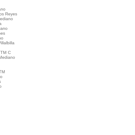
ano
os Reyes
Mediano
da
iano
es
ano
lalbilla
o
 TM C
 Mediano
 TM
no
s
o